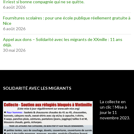
Il n’est si bonne compagnie qui ne se quitte.
6 août 2026
Fournitures scolaires : pour une école publique réellement gratuite à
Nice
6 août 2026
Appel aux dons – Solidarité avec les migrants de XXmille : 11 ans
déjà.
30 mai 2026
SOLIDARITÉ AVEC LES MIGRANTS
La collecte en
un clic ! Mise à
jour le 11
novembre 2023.