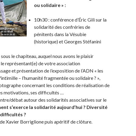
ou solidaire » :
10h30 : conférence d’Éric Gili sur la
solidarité des confréries de
pénitents dans la Vésubie
(historique) et Georges Stéfanini
sous le chapiteau, auquel nous avons le plaisir
u le représentant(e) de votre association
ssage et présentation de l’exposition de l’ADN « les
intimille – l’humanité fragmentée ou solidaire ? »,
tographe concernant les conditions de réalisation de
es motivations, ses difficultés …
ntre/débat autour des solidarités associatives sur le
t s’exerce la solidarité aujourd’hui ? Diversité
difficultés ?
 de Xavier Borriglione puis apéritif de clôture.