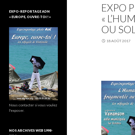
EXPO 
EXPO-REPORTAGE ADN
« L’HU
« EUROPE, OUVRE-TOI ! »
OU SOL
18 AOÛT 2017
Nous contacter si vous voulez
l'exposer.
NOS ARCHIVES WEB 1998-