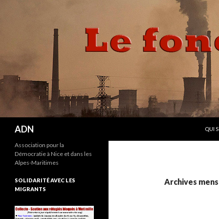
ALLE
Recherche
ADN
QUI 
Association pour la
Démocratie à Nice et dans les
Alpes-Maritimes
SOLIDARITÉ AVEC LES
Archives mensu
MIGRANTS