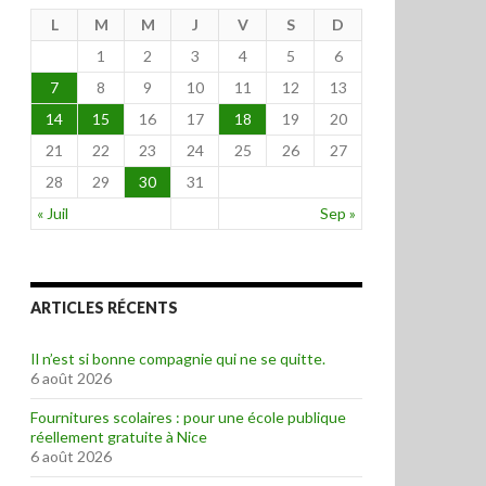
L
M
M
J
V
S
D
1
2
3
4
5
6
7
8
9
10
11
12
13
14
15
16
17
18
19
20
21
22
23
24
25
26
27
28
29
30
31
« Juil
Sep »
ARTICLES RÉCENTS
Il n’est si bonne compagnie qui ne se quitte.
6 août 2026
Fournitures scolaires : pour une école publique
réellement gratuite à Nice
6 août 2026