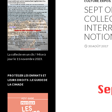
CULTURE
,
EXPOS
,
SEPT O
COLLEC
INTER
NOTION
30 AOÛT 2017
La collecte en un clic ! Mise à
jour le 11 novembre 2023.
PROTÉGER LES ENFANTS ET
LEURS DROITS : LE GUIDE DE
LA CIMADE