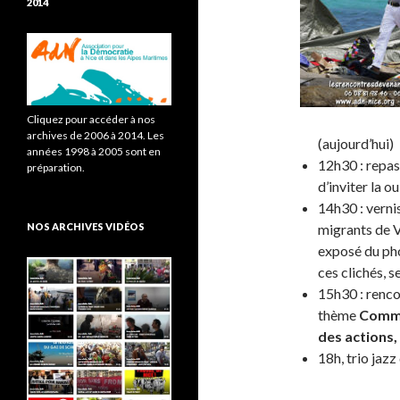
2014
Cliquez pour accéder à nos
archives de 2006 à 2014. Les
(aujourd’hui)
années 1998 à 2005 sont en
12h30 : repas 
préparation.
d’inviter la o
14h30 : verni
NOS ARCHIVES VIDÉOS
migrants de V
exposé du pho
ces clichés, s
15h30 : renco
thème
Commen
des actions, 
18h, trio jazz