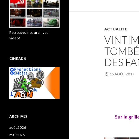
ACTUALITE
Retrouvez nos archives
VINTIM
vidéo!
TOMBÉE
DES FA
CINÉ ADN
15 AOÛT 2017
Sur la gril
ARCHIVES
août 2026
mai 2026