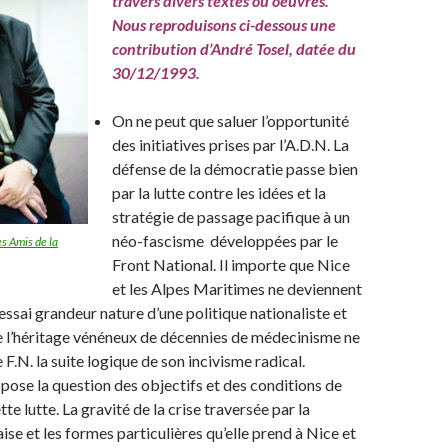
travers divers textes ou oeuvres.
Nous reproduisons ci-dessous une
contribution d’André Tosel, datée du
30/12/1993.
On ne peut que saluer l’opportunité
des initiatives prises par l’A.D.N. La
défense de la démocratie passe bien
par la lutte contre les idées et la
stratégie de passage pacifique à un
néo-fascisme développées par le
s Amis de la
Front National. Il importe que Nice
et les Alpes Maritimes ne deviennent
essai grandeur nature d’une politique nationaliste et
ue l’héritage vénéneux de décennies de médecinisme ne
 F.N. la suite logique de son incivisme radical.
 pose la question des objectifs et des conditions de
tte lutte. La gravité de la crise traversée par la
ise et les formes particulières qu’elle prend à Nice et