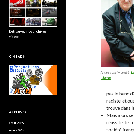
Retrouvez nos archives
vidéo!
CINÉ ADN
Andre Tosel – crédit :
Le
Liberté
pas le banc d’
raciste, et q
trouve dans le
ARCHIVES
Mais alors se
réussite de ce
août 2026
société frança
mai 2026