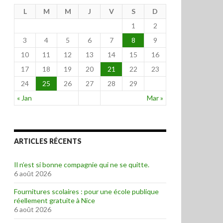
L
M
M
J
V
S
D
1
2
3
4
5
6
7
8
9
10
11
12
13
14
15
16
17
18
19
20
21
22
23
24
25
26
27
28
29
« Jan
Mar »
ARTICLES RÉCENTS
Il n’est si bonne compagnie qui ne se quitte.
6 août 2026
Fournitures scolaires : pour une école publique
réellement gratuite à Nice
6 août 2026