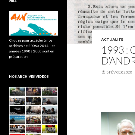
2014
ACTUALITE
Cliquez pour accéder à nos
archives de 2006 à 2014. Les
1993 :
années 1998 à 2005 sont en
préparation.
D’AND
8 FÉVRIER 2020
NOS ARCHIVES VIDÉOS