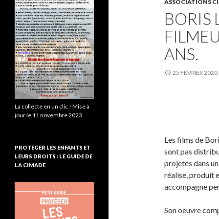
ASSOCIATIONS CI
BORIS 
FILMEU
ANS.
25 FÉVRIER 2020
La collecte en un clic ! Mise à
jour le 11 novembre 2023.
Les films de Bor
PROTÉGER LES ENFANTS ET
sont pas distrib
LEURS DROITS : LE GUIDE DE
projetés dans une
LA CIMADE
réalise, produit 
accompagne pers
Son oeuvre compt