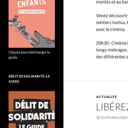
montés et au ba
Venez découvrir 
sentiers battus,
avec le cinéma.
20h30 : Cinéma 
longs-métrages. 
Cliquez pour télécharger le
des différentes 
guide.
DÉLIT DE SOLIDARITÉ : LE
GUIDE
ACTUALITE
LIBÉRE
25 FÉVRIER 2020