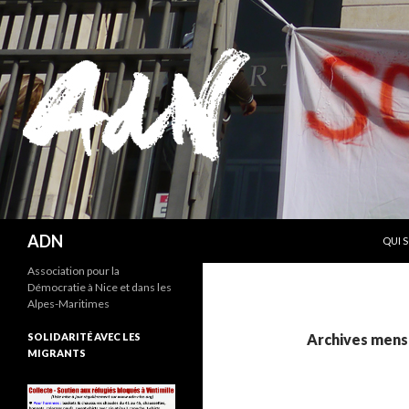
ALLE
Recherche
ADN
QUI 
Association pour la
Démocratie à Nice et dans les
Alpes-Maritimes
SOLIDARITÉ AVEC LES
Archives mensu
MIGRANTS