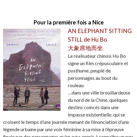
Pour la première fois a Nice
AN ELEPHANT SITTING
STILL de Hu Bo
大象席地而坐
Le réalisateur chinois Hu Bo
signe un film crépusculaire et
posthume, peuplé de
personnages au bout du
rouleau.
…dans une ville brouillardeuse
du nord de la Chine, quelques
destins coincés dans une
impasse existentielle, qui se
croisent le temps d’une journée menant de l’énonciation d’une
légende urbaine par une voix féminine à sa mise à l’épreuve
finale par des personnages qu’on aura appris à connaître un peu.