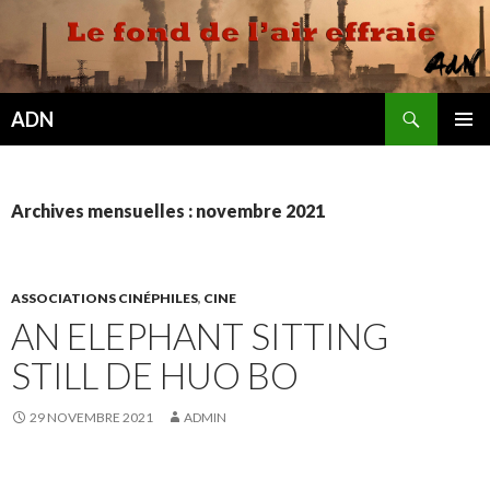
Recherche
ADN
ALLER
MENU
AU
PRINCI
CONTENU
Archives mensuelles : novembre 2021
ASSOCIATIONS CINÉPHILES
,
CINE
AN ELEPHANT SITTING
STILL DE HUO BO
29 NOVEMBRE 2021
ADMIN