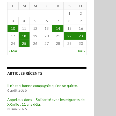
L
M
M
J
V
S
D
1
2
3
4
5
6
7
8
9
10
11
12
13
14
15
16
17
18
19
20
21
22
23
24
25
26
27
28
29
30
« Mar
Juil »
ARTICLES RÉCENTS
Il n’est si bonne compagnie qui ne se quitte.
6 août 2026
Appel aux dons – Solidarité avec les migrants de
XXmille : 11 ans déjà.
30 mai 2026