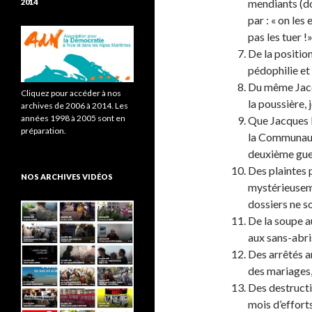
mendiants (do
2014
par : « on le
pas les tuer !»
De la positio
pédophilie et
Du même Jacq
Cliquez pour accéder à nos
la poussière, 
archives de 2006 à 2014. Les
années 1998 à 2005 sont en
Que Jacques P
préparation.
la Communauté
deuxième guer
Des plaintes 
NOS ARCHIVES VIDÉOS
mystérieuseme
dossiers ne so
De la soupe a
aux sans-abris
Des arrêtés a
des mariages, 
Des destruct
mois d’effort