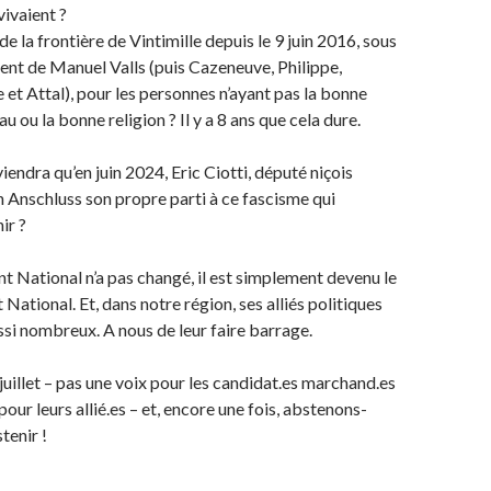
vivaient ?
e la frontière de Vintimille depuis le 9 juin 2016, sous
nt de Manuel Valls (puis Cazeneuve, Philippe,
 et Attal), pour les personnes n’ayant pas la bonne
u ou la bonne religion ? Il y a 8 ans que cela dure.
viendra qu’en juin 2024, Eric Ciotti, député niçois
en Anschluss son propre parti à ce fascisme qui
ir ?
nt National n’a pas changé, il est simplement devenu le
ational. Et, dans notre région, ses alliés politiques
ssi nombreux. A nous de leur faire barrage.
7 juillet – pas une voix pour les candidat.es marchand.es
 pour leurs allié.es – et, encore une fois, abstenons-
tenir !
____