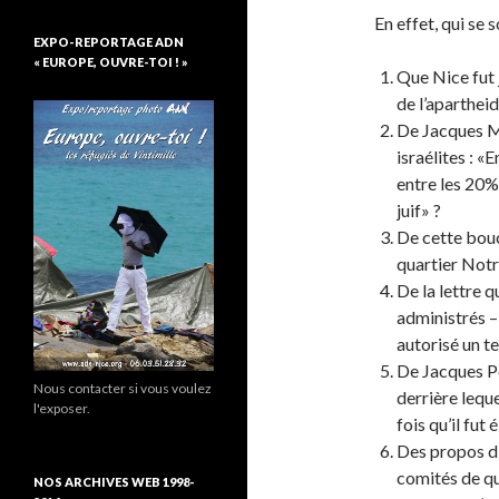
En effet, qui se 
EXPO-REPORTAGE ADN
« EUROPE, OUVRE-TOI ! »
Que Nice fut
de l’apartheid
De Jacques Méd
israélites : «
entre les 20%
juif» ?
De cette bouc
quartier Not
De la lettre q
administrés – 
autorisé un te
De Jacques Pe
Nous contacter si vous voulez
derrière lequ
l'exposer.
fois qu’il fut
Des propos d’
comités de qua
NOS ARCHIVES WEB 1998-