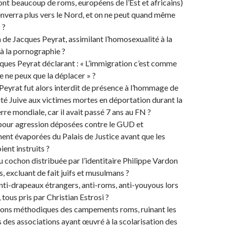
nt beaucoup de roms, européens de l’Est et africains)
s enverra plus vers le Nord, et on ne peut quand même
 ?
n de Jacques Peyrat, assimilant l’homosexualité à la
 à la pornographie ?
ues Peyrat déclarant : « L’immigration c’est comme
je ne peux que la déplacer » ?
eyrat fut alors interdit de présence à l’hommage de
 Juive aux victimes mortes en déportation durant la
re mondiale, car il avait passé 7 ans au FN ?
pour agression déposées contre le GUD et
nt évaporées du Palais de Justice avant que les
ient instruits ?
u cochon distribuée par l’identitaire Philippe Vardon
, excluant de fait juifs et musulmans ?
nti-drapeaux étrangers, anti-roms, anti-youyous lors
tous pris par Christian Estrosi ?
ions méthodiques des campements roms, ruinant les
s des associations ayant œuvré à la scolarisation des