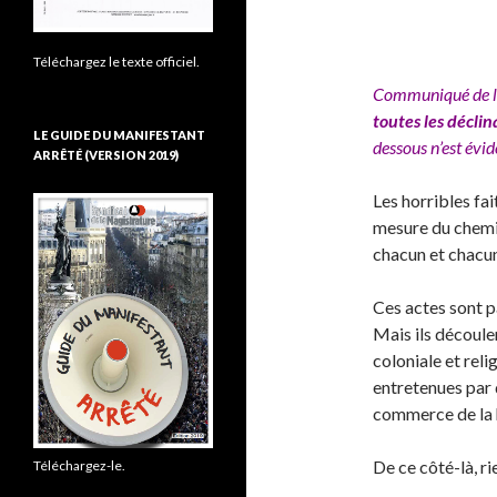
Téléchargez le texte officiel.
Communiqué de 
toutes les décli
LE GUIDE DU MANIFESTANT
dessous n’est évi
ARRÊTÉ (VERSION 2019)
Les horribles fa
mesure du chemin
chacun et chacun
Ces actes sont p
Mais ils découlen
coloniale et reli
entretenues par 
commerce de la h
De ce côté-là, ri
Téléchargez-le.