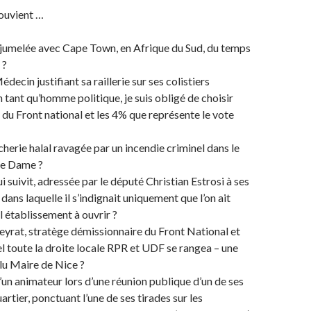
souvient …
 jumelée avec Cape Town, en Afrique du Sud, du temps
 ?
ecin justifiant sa raillerie sur ses colistiers
En tant qu’homme politique, je suis obligé de choisir
 du Front national et les 4% que représente le vote
herie halal ravagée par un incendie criminel dans le
re Dame ?
ui suivit, adressée par le député Christian Estrosi à ses
dans laquelle il s’indignait uniquement que l’on ait
l établissement à ouvrir ?
yrat, stratège démissionnaire du Front National et
el toute la droite locale RPR et UDF se rangea – une
 élu Maire de Nice ?
un animateur lors d’une réunion publique d’un de ses
rtier, ponctuant l’une de ses tirades sur les