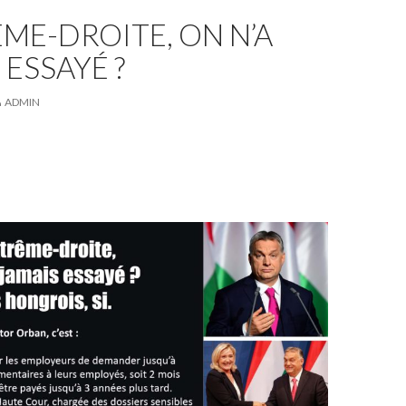
ÊME-DROITE, ON N’A
 ESSAYÉ ?
ADMIN