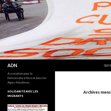
ALLE
Recherche
ADN
QUI 
Association pour la
Démocratie à Nice et dans les
Alpes-Maritimes
SOLIDARITÉ AVEC LES
Archives mensu
MIGRANTS