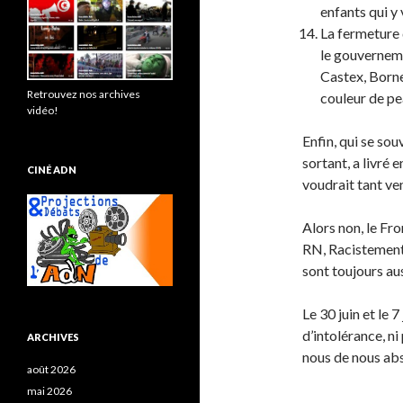
enfants qui y 
La fermeture d
le gouverneme
Castex, Borne
Retrouvez nos archives
couleur de pea
vidéo!
Enfin, qui se sou
sortant, a livré 
CINÉ ADN
voudrait tant ven
Alors non, le Fro
RN, Racistement N
sont toujours au
Le 30 juin et le 
d’intolérance, ni
ARCHIVES
nous de nous abs
août 2026
mai 2026
______________________