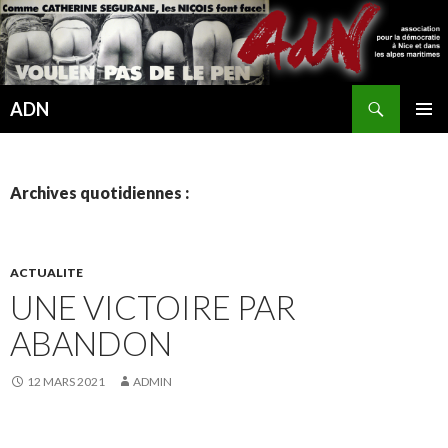
Recherche
ADN
ALLER
MENU
AU
PRINCI
CONTENU
Archives quotidiennes :
ACTUALITE
UNE VICTOIRE PAR
ABANDON
12 MARS 2021
ADMIN