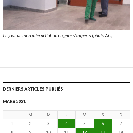
Le jour de mon interpellation en gare d’Imperia (photo AC).
DERNIERS ARTICLES PUBLIÉS
MARS 2021
L
M
M
J
V
S
D
1
2
3
4
5
6
7
8
9
10
11
12
13
14