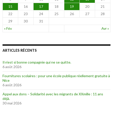
15
16
17
18
19
20
21
22
23
24
25
26
27
28
29
30
31
« Fév
Avr »
ARTICLES RÉCENTS
Il n’est si bonne compagnie qui ne se quitte.
6 août 2026
Fournitures scolaires : pour une école publique réellement gratuite à
Nice
6 août 2026
Appel aux dons – Solidarité avec les migrants de XXmille : 11 ans
déjà.
30 mai 2026