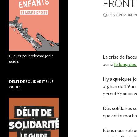
FRONTI
12 NOVEMBRE 2
Cliquez pour télécharger le
La crise de l’acc
guide.
aussi
le long des
Il y a quelques 
DÉLIT DE SOLIDARITÉ : LE
afghan de 19 ans
GUIDE
percuté par un vé
Des solidaires s
que cette mort n
Nous nous retro