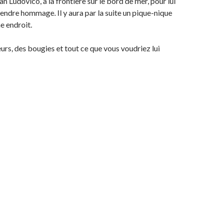
n Ludovico, à la frontière sur le bord de mer, pour lui
 rendre hommage. Il y aura par la suite un pique-nique
e endroit.
urs, des bougies et tout ce que vous voudriez lui