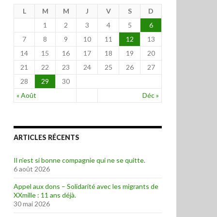
L
M
M
J
V
S
D
1
2
3
4
5
6
7
8
9
10
11
12
13
14
15
16
17
18
19
20
21
22
23
24
25
26
27
28
29
30
« Août
Déc »
ARTICLES RÉCENTS
Il n’est si bonne compagnie qui ne se quitte.
6 août 2026
Appel aux dons – Solidarité avec les migrants de
XXmille : 11 ans déjà.
30 mai 2026