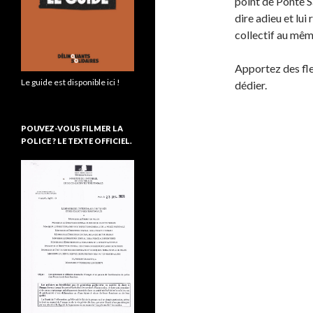
point de Ponte Sa
dire adieu et lui
collectif au mêm
Apportez des fle
Le guide est disponible ici !
dédier.
POUVEZ-VOUS FILMER LA
POLICE ? LE TEXTE OFFICIEL.