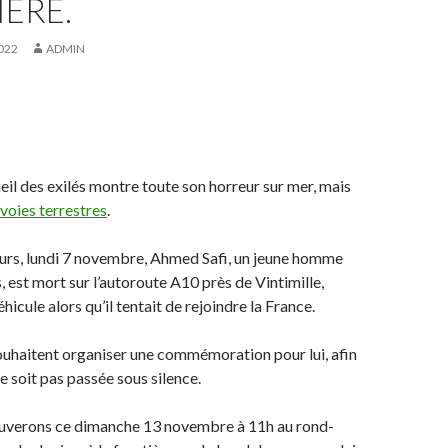
ÈRE.
022
ADMIN
ueil des exilés montre toute son horreur sur mer, mais
 voies terrestres
.
jours, lundi 7 novembre, Ahmed Safi, un jeune homme
, est mort sur l’autoroute A10 près de Vintimille,
hicule alors qu’il tentait de rejoindre la France.
ouhaitent organiser une commémoration pour lui, afin
e soit pas passée sous silence.
uverons ce dimanche 13 novembre à 11h au rond-