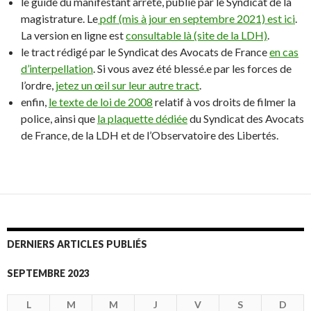
le guide du manifestant arrêté, publié par le Syndicat de la
magistrature. Le
pdf (mis à jour en septembre 2021) est ici
.
La version en ligne est
consultable là (site de la LDH)
.
le tract rédigé par le Syndicat des Avocats de France
en cas
d’interpellation
. Si vous avez été blessé.e par les forces de
l’ordre,
jetez un œil sur leur autre tract
.
enfin,
le texte de loi de 2008
relatif à vos droits de filmer la
police, ainsi que
la plaquette dédiée
du Syndicat des Avocats
de France, de la LDH et de l’Observatoire des Libertés.
DERNIERS ARTICLES PUBLIÉS
SEPTEMBRE 2023
L
M
M
J
V
S
D