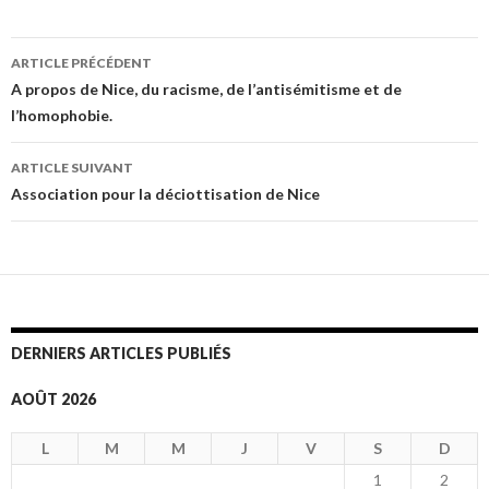
ARTICLE PRÉCÉDENT
Navigation
A propos de Nice, du racisme, de l’antisémitisme et de
l’homophobie.
des
articles
ARTICLE SUIVANT
Association pour la déciottisation de Nice
DERNIERS ARTICLES PUBLIÉS
AOÛT 2026
L
M
M
J
V
S
D
1
2