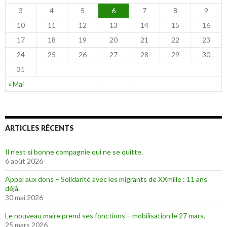
3
4
5
6
7
8
9
10
11
12
13
14
15
16
17
18
19
20
21
22
23
24
25
26
27
28
29
30
31
« Mai
ARTICLES RÉCENTS
Il n’est si bonne compagnie qui ne se quitte.
6 août 2026
Appel aux dons – Solidarité avec les migrants de XXmille : 11 ans
déjà.
30 mai 2026
Le nouveau maire prend ses fonctions – mobilisation le 27 mars.
25 mars 2026