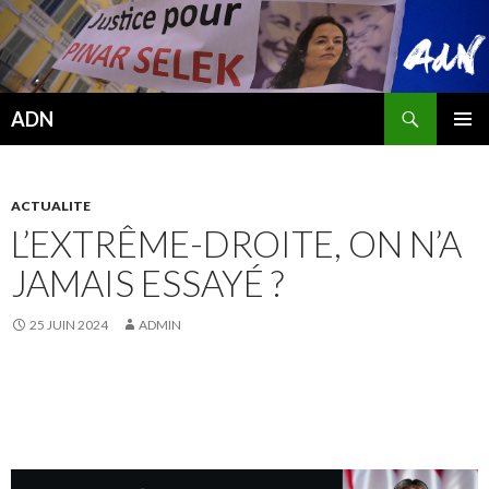
Recherche
ADN
ALLER
MENU
AU
PRINCI
CONTENU
ACTUALITE
L’EXTRÊME-DROITE, ON N’A
JAMAIS ESSAYÉ ?
25 JUIN 2024
ADMIN