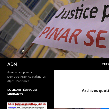
ALLE
Recherche
ADN
QUI 
Association pour la
Démocratie à Nice et dans les
Alpes-Maritimes
SOLIDARITÉ AVEC LES
Archives quoti
MIGRANTS