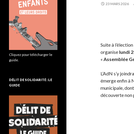
23 MARS 2026
Suite à l’élection
organise
lundi 
Cliquez pour télécharger le
«
Assemblée Gén
guide.
L’AdN s’y joindr
émerge enfin à N
DÉLIT DE SOLIDARITÉ : LE
GUIDE
municipale, dont
découverte non p