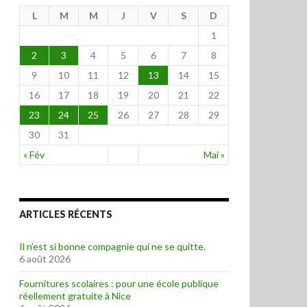
L
M
M
J
V
S
D
1
2
3
4
5
6
7
8
9
10
11
12
13
14
15
16
17
18
19
20
21
22
23
24
25
26
27
28
29
30
31
« Fév
Mai »
ARTICLES RÉCENTS
Il n’est si bonne compagnie qui ne se quitte.
6 août 2026
Fournitures scolaires : pour une école publique
réellement gratuite à Nice