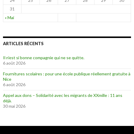
24
25
26
27
28
29
30
31
« Mai
ARTICLES RÉCENTS
Il n’est si bonne compagnie qui ne se quitte.
6 août 2026
Fournitures scolaires : pour une école publique réellement gratuite à
Nice
6 août 2026
Appel aux dons – Solidarité avec les migrants de XXmille : 11 ans
déjà.
30 mai 2026