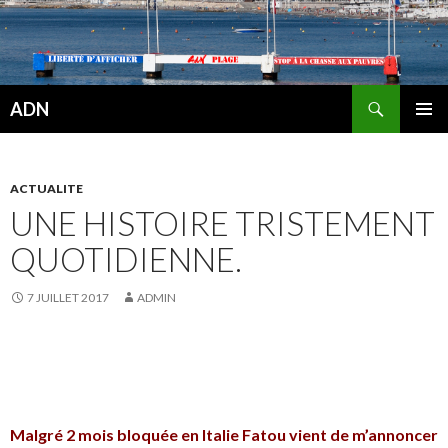
Recherche
ADN
ALLER
MENU
AU
PRINCI
CONTENU
ACTUALITE
UNE HISTOIRE TRISTEMENT
QUOTIDIENNE.
7 JUILLET 2017
ADMIN
Malgré 2 mois bloquée en Italie Fatou vient de m’annoncer