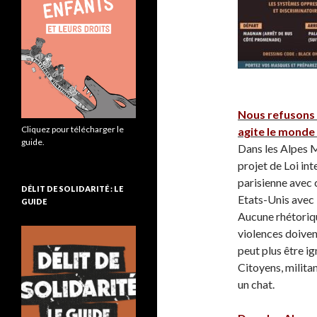
Nous refusons l
Cliquez pour télécharger le
agite le monde 
guide.
Dans les Alpes M
projet de Loi int
parisienne avec 
DÉLIT DE SOLIDARITÉ : LE
Etats-Unis avec 
GUIDE
Aucune rhétorique
violences doiven
peut plus être ig
Citoyens, milita
un chat.