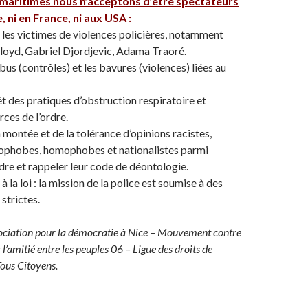
 maritimes nous n’acceptons d’être spectateurs
, ni en France, ni aux USA
:
c les victimes de violences policières, notamment
loyd, Gabriel Djordjevic, Adama Traoré.
us (contrôles) et les bavures (violences) liées au
t des pratiques d’obstruction respiratoire et
rces de l’ordre.
a montée et de la tolérance d’opinions racistes,
nophobes, homophobes et nationalistes parmi
rdre et rappeler leur code de déontologie.
 à la loi : la mission de la police est soumise à des
 strictes.
ociation pour la démocratie à Nice – Mouvement contre
 l’amitié entre les peuples 06 – Ligue des droits de
ous Citoyens.