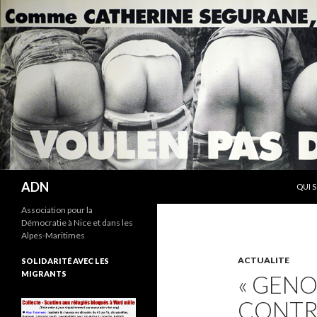
ALLE
Recherche
ADN
QUI 
Association pour la
Démocratie à Nice et dans les
Alpes-Maritimes
ACTUALITE
SOLIDARITÉ AVEC LES
MIGRANTS
« GEN
CONTR