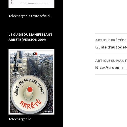
Téléchargez le texte officiel.
LE GUIDE DU MANIFESTANT
ARRÊTÉ (VERSION 2019)
ARTICLE PRÉCÉD
Navigati
Guide d’autodéfe
des
ARTICLE SUIVANT
articles
Nice-Acropolis : 
Téléchargez-le.