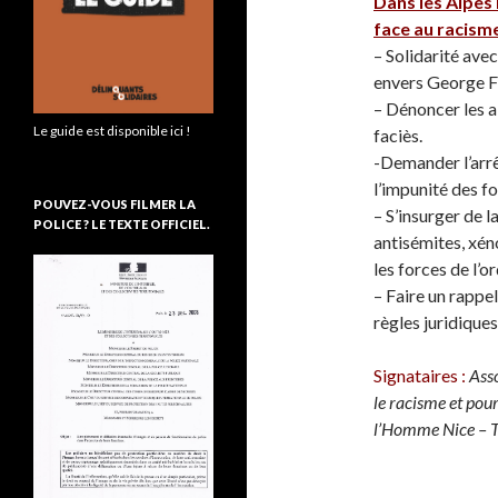
Dans les Alpes
face au racisme
– Solidarité ave
envers George F
– Dénoncer les ab
Le guide est disponible ici !
faciès.
-Demander l’arrê
l’impunité des fo
POUVEZ-VOUS FILMER LA
– S’insurger de l
POLICE ? LE TEXTE OFFICIEL.
antisémites, xé
les forces de l’o
– Faire un rappel
règles juridiques
Signataires :
Ass
le racisme et pour
l’Homme Nice – T