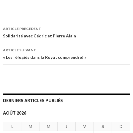
ARTICLE PRÉCÉDENT
Navigation
Solidarité avec Cédric et Pierre Alain
des
ARTICLE SUIVANT
articles
« Les réfugiés dans la Roya : comprendre! »
DERNIERS ARTICLES PUBLIÉS
AOÛT 2026
L
M
M
J
V
S
D