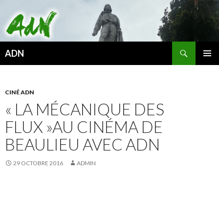
Recherche
ADN
ALLER
MENU
AU
PRINCI
CONTENU
CINÉ ADN
« LA MÉCANIQUE DES
FLUX »AU CINÉMA DE
BEAULIEU AVEC ADN
29 OCTOBRE 2016
ADMIN