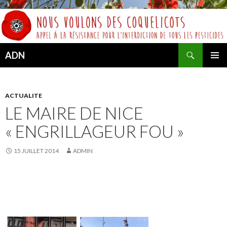
Recherche
ADN
ALLER
MENU
AU
PRINCI
CONTENU
ACTUALITE
LE MAIRE DE NICE
« ENGRILLAGEUR FOU »
15 JUILLET 2014
ADMIN