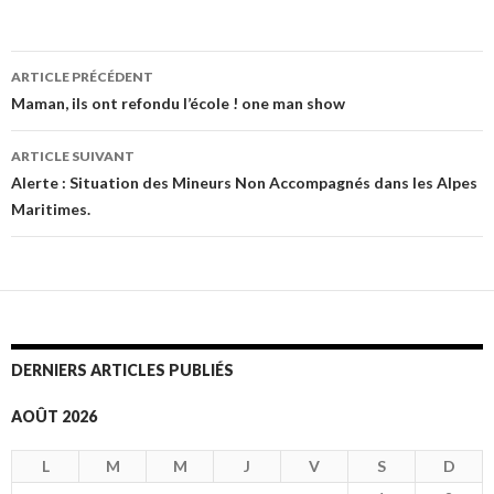
ARTICLE PRÉCÉDENT
Navigation
Maman, ils ont refondu l’école ! one man show
des
ARTICLE SUIVANT
articles
Alerte : Situation des Mineurs Non Accompagnés dans les Alpes
Maritimes.
DERNIERS ARTICLES PUBLIÉS
AOÛT 2026
L
M
M
J
V
S
D