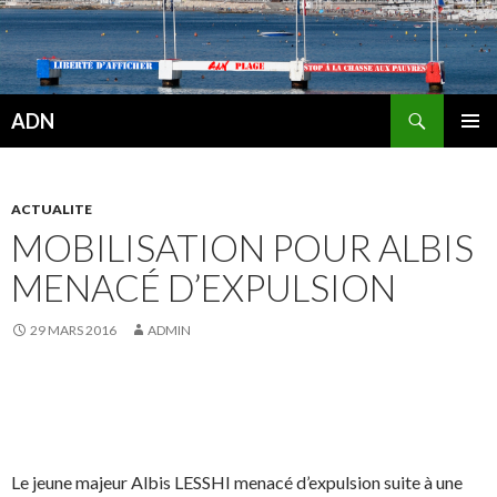
Recherche
ADN
ALLER
MENU
AU
PRINCI
CONTENU
ACTUALITE
MOBILISATION POUR ALBIS
MENACÉ D’EXPULSION
29 MARS 2016
ADMIN
Le jeune majeur Albis LESSHI menacé d’expulsion suite à une