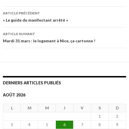
ARTICLE PRÉCÉDENT
Navigation
« Le guide du manifestant arrêté »
des
ARTICLE SUIVANT
articles
Mardi 31 mars : le logement à Nice, ça cartonne !
DERNIERS ARTICLES PUBLIÉS
AOÛT 2026
L
M
M
J
V
S
D
1
2
3
4
5
6
7
8
9