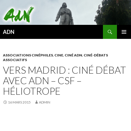
Recherche
ADN
ALLER
MENU
AU
PRINCI
CONTENU
ASSOCIATIONS CINÉPHILES
,
CINE
,
CINÉ ADN
,
CINÉ-DÉBATS
ASSOCIATIFS
VERS MADRID : CINÉ DÉBAT
AVEC ADN – CSF –
HÉLIOTROPE
16 MARS 2015
ADMIN