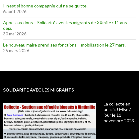
Il n’est si bonne compagnie qui ne se quitte.
6 août 2026
Appel aux dons – Solidarité avec les migrants de XXmille : 11 ans
déjà.
30 mai 2026
Le nouveau maire prend ses fonctions – mobilisation le 27 mars.
25 mars 2026
SOLIDARITÉ AVEC LES MIGRANTS
La collecte en
un clic ! Mise à
jour le 11
novembre 2023.