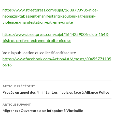
https://www.streetpress.com/sujet/1638798936-nice-
neonazis-tabassent-manifestants-zoulous-agression-
violences-manifestation-extreme-droite
https://www.streetpress.com/sujet/1644259006-club-1543-
bistrot-prefere-extreme-droite-nicoise
Voir la publication du collectif antifasciste :
https://www.facebook.com/ActionAAM/posts/30455771185
6616
ARTICLE PRÉCÉDENT
Navigation
Procès en appel des 4 militant.es niçois.es face à Alliance Police
des
ARTICLE SUIVANT
articles
Migrants : Ouverture d’un Infopoint à Vintimille