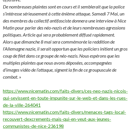
De nombreuses plaintes sont en cours et il semblerait que la police
s’intéresse sérieusement à cette énième attaque. Samedi 7 Mai, un
des membres du collectif antifasciste donnera une interview à Nice
Matin pour parler des néo-nazis et de leurs nombreuses agressions
politiques. Article qui sera probablement diffusé rapidement.
Alors que dimanche 8 mai sera commémorée la reddition de
l’Allemagne nazie, il serait opportun que les policiers initient un gros
coup de filet dans ce groupe de néo-nazis. Nous espérons que les
multiples plaintes que nous avons déposées, accompagnées
d’images vidéo de l’attaque, signent la fin de ce groupuscule de
combat
. »
https://www.nicematin.com/faits-divers/ces-neo-nazis-nicois-
qui-sevissent-en-toute-impunite-sur-le-web-et-dans-les-rues-
de-la-ville-264041
https://www.nicematin.com/faits-divers/menaces-tags-local-
recouvert-dexcrements-mais-qui-en-veut-aux-jeunes-
communistes-de-nice-236198