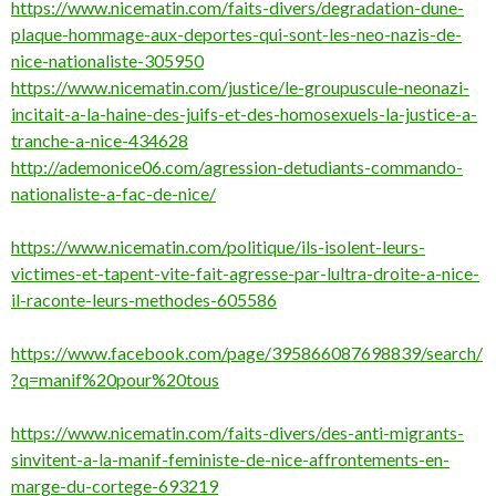
https://www.nicematin.com/faits-divers/degradation-dune-
plaque-hommage-aux-deportes-qui-sont-les-neo-nazis-de-
nice-nationaliste-305950
https://www.nicematin.com/justice/le-groupuscule-neonazi-
incitait-a-la-haine-des-juifs-et-des-homosexuels-la-justice-a-
tranche-a-nice-434628
http://ademonice06.com/agression-detudiants-commando-
nationaliste-a-fac-de-nice/
https://www.nicematin.com/politique/ils-isolent-leurs-
victimes-et-tapent-vite-fait-agresse-par-lultra-droite-a-nice-
il-raconte-leurs-methodes-605586
https://www.facebook.com/page/395866087698839/search/
?q=manif%20pour%20tous
https://www.nicematin.com/faits-divers/des-anti-migrants-
sinvitent-a-la-manif-feministe-de-nice-affrontements-en-
marge-du-cortege-693219