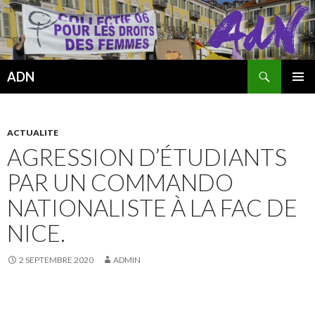
Recherche
ADN
ALLER
MENU
AU
PRINCI
CONTENU
ACTUALITE
AGRESSION D’ÉTUDIANTS
PAR UN COMMANDO
NATIONALISTE À LA FAC DE
NICE.
2 SEPTEMBRE 2020
ADMIN