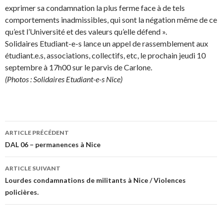
exprimer sa condamnation la plus ferme face à de tels
comportements inadmissibles, qui sont la négation même de ce
qu’est l’Université et des valeurs qu’elle défend ».
Solidaires Etudiant-e-s lance un appel de rassemblement aux
étudiant.e.s, associations, collectifs, etc, le prochain jeudi 10
septembre à 17h00 sur le parvis de Carlone.
(Photos : Solidaires Etudiant-e-s Nice)
ARTICLE PRÉCÉDENT
Navigation
DAL 06 – permanences à Nice
des
ARTICLE SUIVANT
articles
Lourdes condamnations de militants à Nice / Violences
policières.