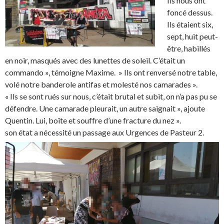
Ils nous ont
foncé dessus.
Ils étaient six,
sept, huit peut-
être, habillés
en noir, masqués avec des lunettes de soleil. C’était un
commando », témoigne Maxime. » Ils ont renversé notre table,
volé notre banderole antifas et molesté nos camarades ».
« Ils se sont rués sur nous, c’était brutal et subit, on n’a pas pu se
défendre. Une camarade pleurait, un autre saignait », ajoute
Quentin. Lui, boîte et souffre d’une fracture du nez ».
son état a nécessité un passage aux Urgences de Pasteur 2.