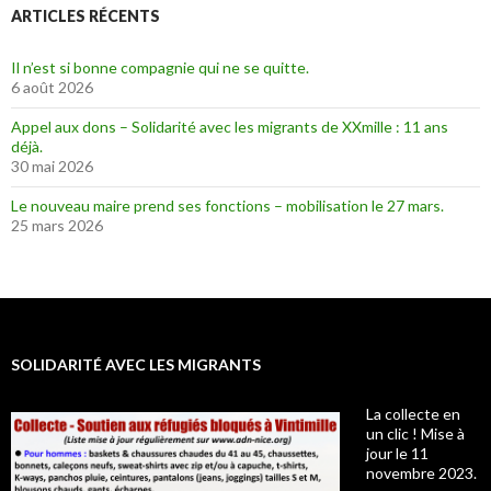
ARTICLES RÉCENTS
Il n’est si bonne compagnie qui ne se quitte.
6 août 2026
Appel aux dons – Solidarité avec les migrants de XXmille : 11 ans
déjà.
30 mai 2026
Le nouveau maire prend ses fonctions – mobilisation le 27 mars.
25 mars 2026
SOLIDARITÉ AVEC LES MIGRANTS
La collecte en
un clic ! Mise à
jour le 11
novembre 2023.