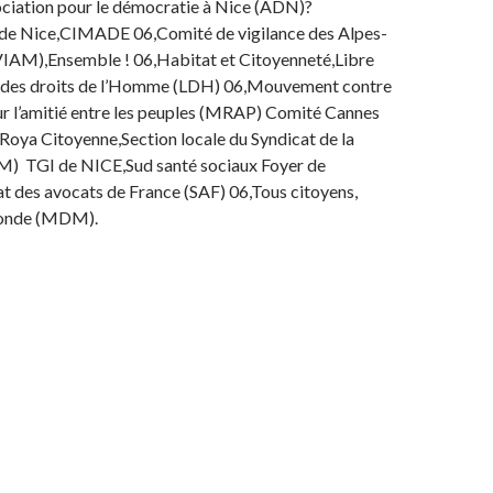
ciation pour le démocratie à Nice (ADN)?
e Nice,CIMADE 06,Comité de vigilance des Alpes-
AM),Ensemble ! 06,Habitat et Citoyenneté,Libre
 des droits de l’Homme (LDH) 06,Mouvement contre
ur l’amitié entre les peuples (MRAP) Comité Cannes
oya Citoyenne,Section locale du Syndicat de la
M) TGI de NICE,Sud santé sociaux Foyer de
at des avocats de France (SAF) 06,Tous citoyens,
onde (MDM).