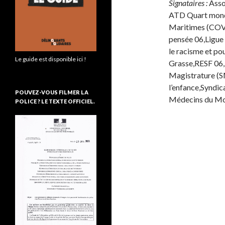
Signataires :
Asso
ATD Quart mond
Maritimes (COVI
pensée 06,Ligue
le racisme et po
Le guide est disponible ici !
Grasse,RESF 06,R
Magistrature (S
l’enfance,Syndic
POUVEZ-VOUS FILMER LA
Médecins du M
POLICE ? LE TEXTE OFFICIEL.