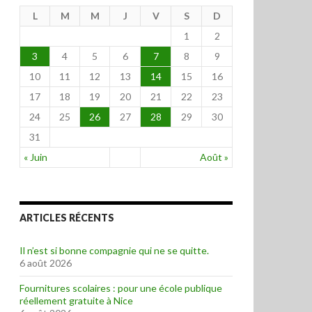
L
M
M
J
V
S
D
1
2
3
4
5
6
7
8
9
10
11
12
13
14
15
16
17
18
19
20
21
22
23
24
25
26
27
28
29
30
31
« Juin
Août »
ARTICLES RÉCENTS
Il n’est si bonne compagnie qui ne se quitte.
6 août 2026
Fournitures scolaires : pour une école publique
réellement gratuite à Nice