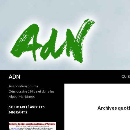
ALLE
Recherche
ADN
QUI 
Association pour la
Démocratie à Nice et dans les
Alpes-Maritimes
SOLIDARITÉ AVEC LES
Archives quoti
MIGRANTS