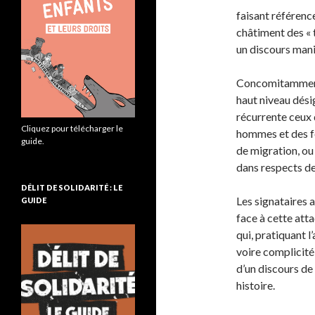
faisant référence
châtiment des « t
un discours mani
Concomitamment,
haut niveau dési
récurrente ceux q
Cliquez pour télécharger le
hommes et des f
guide.
de migration, ou
dans respects de
DÉLIT DE SOLIDARITÉ : LE
Les signataires
GUIDE
face à cette att
qui, pratiquant l
voire complicité
d’un discours de
histoire.