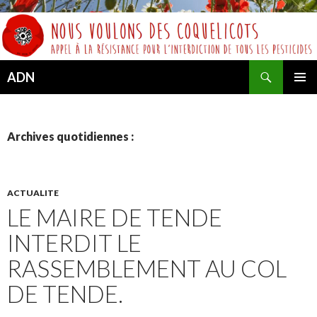
Recherche
ADN
ALLER
MENU
AU
PRINCI
CONTENU
Archives quotidiennes :
ACTUALITE
LE MAIRE DE TENDE
INTERDIT LE
RASSEMBLEMENT AU COL
DE TENDE.