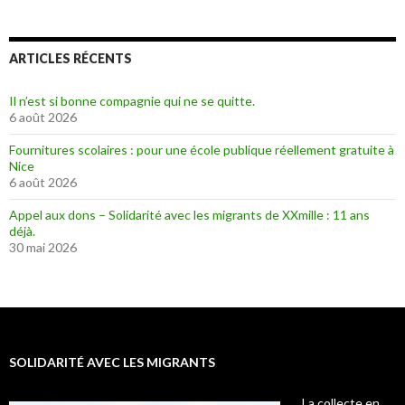
ARTICLES RÉCENTS
Il n’est si bonne compagnie qui ne se quitte.
6 août 2026
Fournitures scolaires : pour une école publique réellement gratuite à
Nice
6 août 2026
Appel aux dons – Solidarité avec les migrants de XXmille : 11 ans
déjà.
30 mai 2026
SOLIDARITÉ AVEC LES MIGRANTS
La collecte en