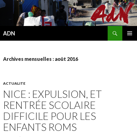
Recherche
ADN
ALLER
MENU
AU
PRINCI
CONTENU
Archives mensuelles : août 2016
ACTUALITE
NICE : EXPULSION, ET
RENTRÉE SCOLAIRE
DIFFICILE POUR LES
ENFANTS ROMS