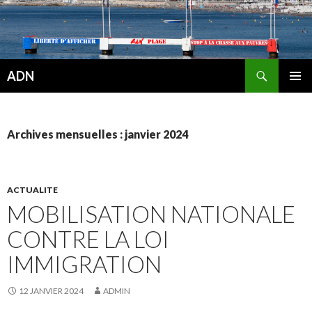
Recherche
ADN
ALLER
MENU
AU
PRINCI
CONTENU
Archives mensuelles : janvier 2024
ACTUALITE
MOBILISATION NATIONALE
CONTRE LA LOI
IMMIGRATION
12 JANVIER 2024
ADMIN