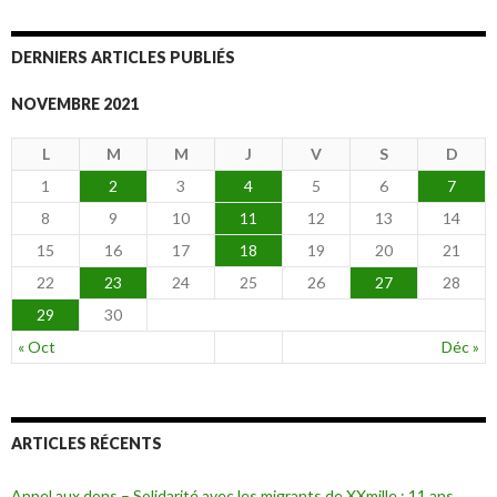
articles
DERNIERS ARTICLES PUBLIÉS
NOVEMBRE 2021
L
M
M
J
V
S
D
1
2
3
4
5
6
7
8
9
10
11
12
13
14
15
16
17
18
19
20
21
22
23
24
25
26
27
28
29
30
« Oct
Déc »
ARTICLES RÉCENTS
Appel aux dons – Solidarité avec les migrants de XXmille : 11 ans