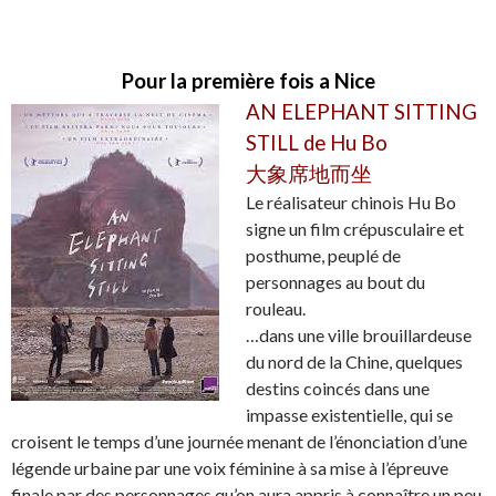
Pour la première fois a Nice
AN ELEPHANT SITTING
STILL de Hu Bo
大象席地而坐
Le réalisateur chinois Hu Bo
signe un film crépusculaire et
posthume, peuplé de
personnages au bout du
rouleau.
…dans une ville brouillardeuse
du nord de la Chine, quelques
destins coincés dans une
impasse existentielle, qui se
croisent le temps d’une journée menant de l’énonciation d’une
légende urbaine par une voix féminine à sa mise à l’épreuve
finale par des personnages qu’on aura appris à connaître un peu.