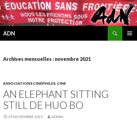
Recherche
ADN
ALLER
MENU
AU
PRINCI
CONTENU
Archives mensuelles : novembre 2021
ASSOCIATIONS CINÉPHILES
,
CINE
AN ELEPHANT SITTING
STILL DE HUO BO
29 NOVEMBRE 2021
ADMIN