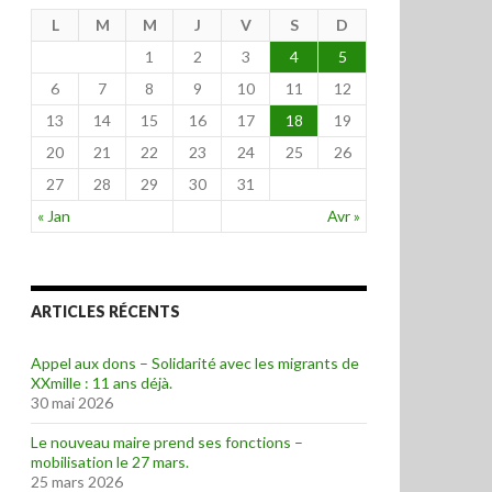
L
M
M
J
V
S
D
1
2
3
4
5
6
7
8
9
10
11
12
13
14
15
16
17
18
19
20
21
22
23
24
25
26
27
28
29
30
31
« Jan
Avr »
ARTICLES RÉCENTS
Appel aux dons – Solidarité avec les migrants de
XXmille : 11 ans déjà.
30 mai 2026
Le nouveau maire prend ses fonctions –
mobilisation le 27 mars.
25 mars 2026