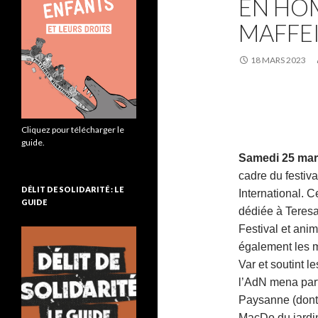
EN HO
MAFFE
18 MARS 2023
Cliquez pour télécharger le
guide.
Samedi 25 mar
cadre du festiv
DÉLIT DE SOLIDARITÉ : LE
International. C
GUIDE
dédiée à Teresa
Festival et anim
également les m
Var et soutint l
l’AdN mena par
Paysanne (dont
MacDo du jardin