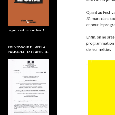
Quant au Festival,
31 mars dans tou
et pour le pro
Le guide est disponible ici !
Enfin, on ne prés
programmation b
POUVEZ-VOUS FILMER LA
de leur métier.
POLICE ? LE TEXTE OFFICIEL.