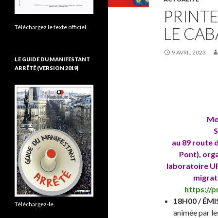
PRINTE
Téléchargez le texte officiel.
LE CAB
9 AVRIL 2023
LE GUIDE DU MANIFESTANT
ARRÊTÉ (VERSION 2019)
Mer
S
au 89 route d
Pont), orga
laboratoire U
migrat
https://
18H00 / ÉM
Téléchargez-le.
animée par les