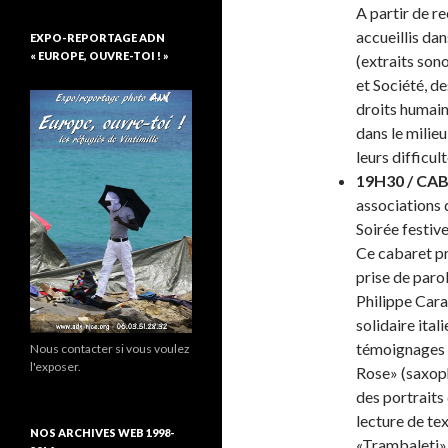
A partir de r
accueillis da
EXPO-REPORTAGE ADN
« EUROPE, OUVRE-TOI ! »
(extraits son
et Société, de
droits humains
dans le milieu
leurs difficul
19H30 / CA
associations 
Soirée festive
Ce cabaret pr
prise de parol
Philippe Cara
solidaire ita
témoignages d
Nous contacter si vous voulez
l'exposer.
Rose» (saxoph
des portraits 
lecture de te
NOS ARCHIVES WEB 1998-
«Trambaleti» 