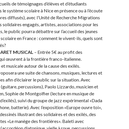
ecueils de témoignages d’élèves et d’étudiants
ns le système scolaire à Nice en présence ou à l’écoute
ores diffusés), avec l’Unité de Recherche Migrations
s solidaires engagés, artistes, associations pour les
, le public pourra débattre sur l’accueil des jeunes
 scolaire en France : comment le vivent-ils, quels sont
tés?
BARET MUSICAL
– Entrée 5€ au profit des
qui œuvrent à la frontière franco-italienne.
 et musicale autour de la cause des exilés.
oposera une suite de chansons, musiques, lectures et
es afin d’éclairer le public sur la situation. Avec
 (guitare, percussions), Paolo Lizzardo, musicien et
lien, Sophie de Montgolfier (lecture en musique de
’exilés), suivi du groupe de jazz expérimental «Dada
one, batterie). Avec l’exposition «Europe ouvre toi»,
dessinés illustrant des solidaires et des exilés, des
xtes «Le manège des frontières». Baleti avec
(accordéon diatonique, vielle à roue, percussions,