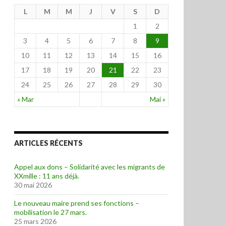
L
M
M
J
V
S
D
1
2
3
4
5
6
7
8
9
10
11
12
13
14
15
16
17
18
19
20
21
22
23
24
25
26
27
28
29
30
« Mar
Mai »
ARTICLES RÉCENTS
Appel aux dons – Solidarité avec les migrants de
XXmille : 11 ans déjà.
30 mai 2026
Le nouveau maire prend ses fonctions –
mobilisation le 27 mars.
25 mars 2026