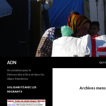
ALLE
Recherche
ADN
QUI 
Association pour la
Démocratie à Nice et dans les
Alpes-Maritimes
SOLIDARITÉ AVEC LES
Archives mensu
MIGRANTS