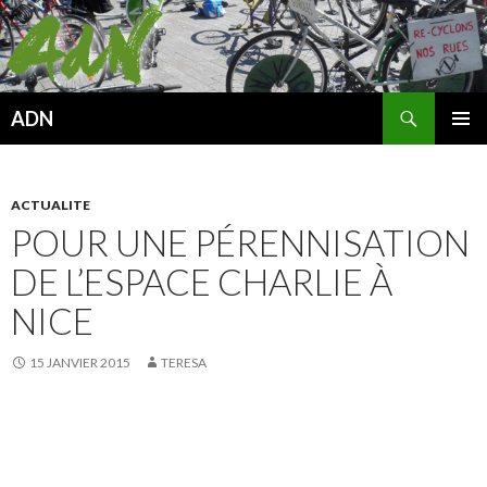
Recherche
ADN
ALLER
MENU
AU
PRINCI
CONTENU
ACTUALITE
POUR UNE PÉRENNISATION
DE L’ESPACE CHARLIE À
NICE
15 JANVIER 2015
TERESA