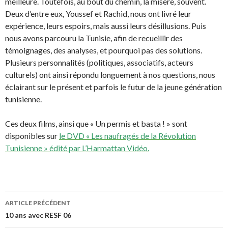
meilleure. Toutefois, au bout du chemin, la misère, souvent.
Deux d’entre eux, Youssef et Rachid, nous ont livré leur
expérience, leurs espoirs, mais aussi leurs désillusions. Puis
nous avons parcouru la Tunisie, afin de recueillir des
témoignages, des analyses, et pourquoi pas des solutions.
Plusieurs personnalités (politiques, associatifs, acteurs
culturels) ont ainsi répondu longuement à nos questions, nous
éclairant sur le présent et parfois le futur de la jeune génération
tunisienne.
Ces deux films, ainsi que « Un permis et basta ! » sont
disponibles sur
le DVD « Les naufragés de la Révolution
Tunisienne » édité par L’Harmattan Vidéo.
ARTICLE PRÉCÉDENT
Navigation
10 ans avec RESF 06