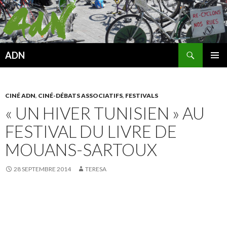
Recherche
ADN
ALLER
MENU
AU
PRINCI
CONTENU
CINÉ ADN
,
CINÉ-DÉBATS ASSOCIATIFS
,
FESTIVALS
« UN HIVER TUNISIEN » AU
FESTIVAL DU LIVRE DE
MOUANS-SARTOUX
28 SEPTEMBRE 2014
TERESA