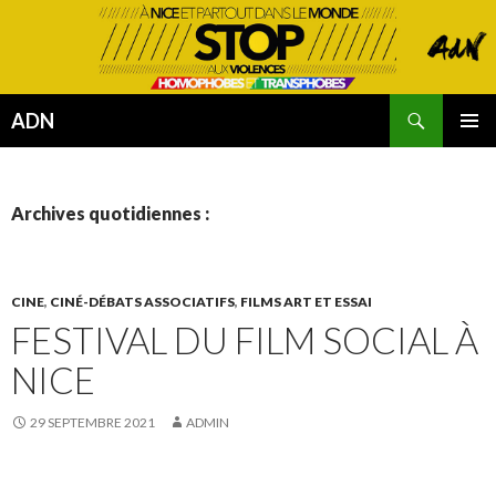
Recherche
ADN
ALLER
MENU
AU
PRINCI
CONTENU
Archives quotidiennes :
CINE
,
CINÉ-DÉBATS ASSOCIATIFS
,
FILMS ART ET ESSAI
FESTIVAL DU FILM SOCIAL À
NICE
29 SEPTEMBRE 2021
ADMIN