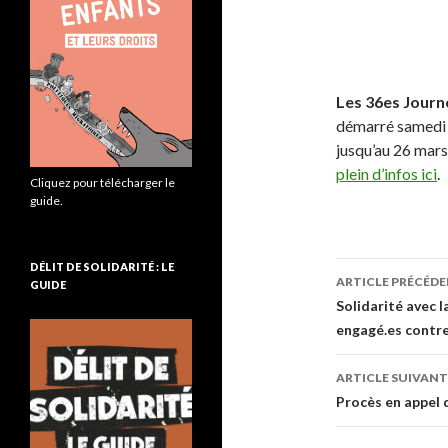
Les 36es Journ
démarré samedi 1
jusqu’au 26 mar
plein d’infos ici
.
Cliquez pour télécharger le
guide.
DÉLIT DE SOLIDARITÉ : LE
ARTICLE PRÉCÉD
GUIDE
Navigati
Solidarité avec l
engagé.es contre
des
articles
ARTICLE SUIVANT
Procès en appel d