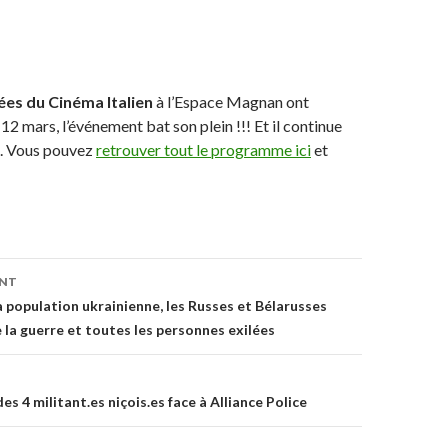
ées du Cinéma Italien
à l’Espace Magnan ont
2 mars, l’événement bat son plein !!! Et il continue
s. Vous pouvez
retrouver tout le programme ici
et
ENT
on
a population ukrainienne, les Russes et Bélarusses
 la guerre et toutes les personnes exilées
es 4 militant.es niçois.es face à Alliance Police