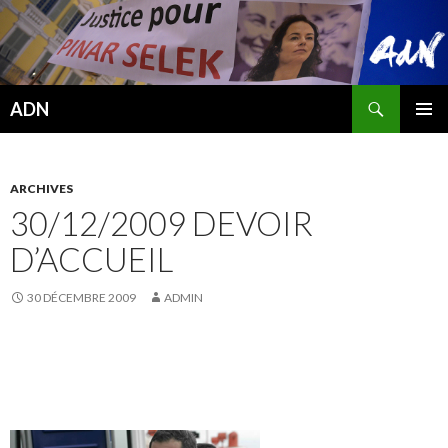
Recherche
ADN
ALLER
MENU
AU
PRINCI
CONTENU
ARCHIVES
30/12/2009 DEVOIR
D’ACCUEIL
30 DÉCEMBRE 2009
ADMIN