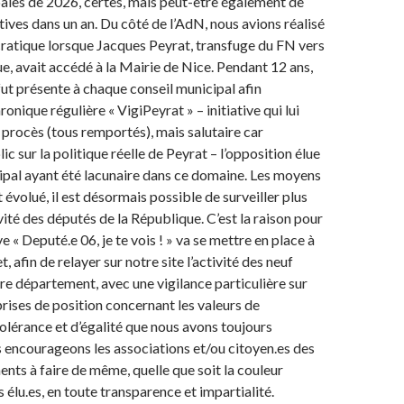
pales de 2026, certes, mais peut-être également de
tives dans un an. Du côté de l’AdN, nous avions réalisé
ratique lorsque Jacques Peyrat, transfuge du FN vers
ue, avait accédé à la Mairie de Nice. Pendant 12 ans,
ut présente à chaque conseil municipal afin
ronique régulière « VigiPeyrat » – initiative qui lui
procès (tous remportés), mais salutaire car
ic sur la politique réelle de Peyrat – l’opposition élue
ipal ayant été lacunaire dans ce domaine. Les moyens
évolué, il est désormais possible de surveiller plus
vité des députés de la République. C’est la raison pour
ive « Deputé.e 06, je te vois ! » va se mettre en place à
et, afin de relayer sur notre site l’activité des neuf
re département, avec une vigilance particulière sur
prises de position concernant les valeurs de
olérance et d’égalité que nous avons toujours
encourageons les associations et/ou citoyen.es des
nts à faire de même, quelle que soit la couleur
s élu.es, en toute transparence et impartialité.