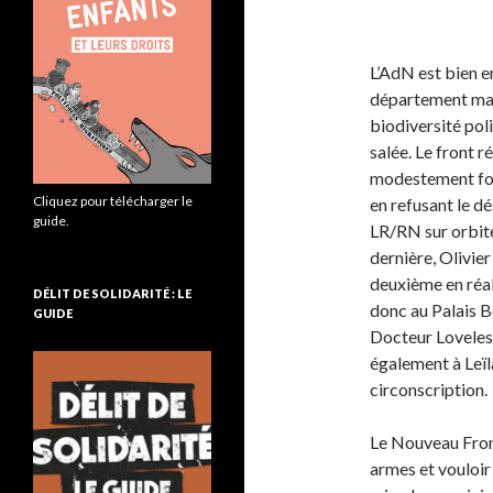
L’AdN est bien e
département mara
biodiversité poli
salée. Le front 
modestement fonc
Cliquez pour télécharger le
en refusant le d
guide.
LR/RN sur orbite
dernière, Olivie
deuxième en réal
DÉLIT DE SOLIDARITÉ : LE
donc au Palais B
GUIDE
Docteur Loveles
également à Leïl
circonscription.
Le Nouveau Front
armes et vouloir