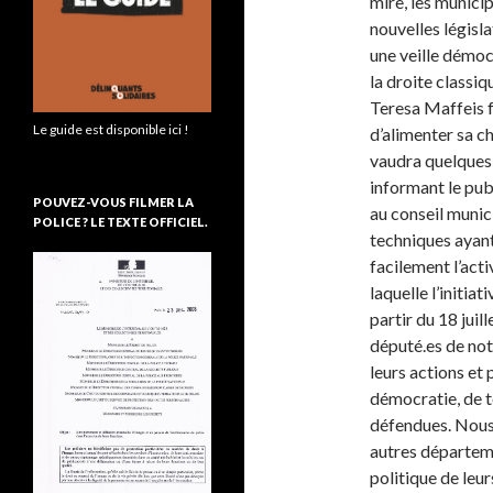
mire, les munici
nouvelles législa
une veille démoc
la droite classiq
Teresa Maffeis f
Le guide est disponible ici !
d’alimenter sa ch
vaudra quelques 
informant le publ
POUVEZ-VOUS FILMER LA
au conseil munic
POLICE ? LE TEXTE OFFICIEL.
techniques ayant 
facilement l’acti
laquelle l’initiat
partir du 18 juill
député.es de not
leurs actions et 
démocratie, de t
défendues. Nous 
autres départeme
politique de leur