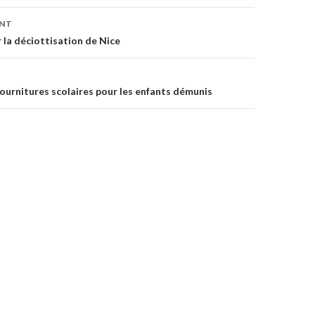
ENT
on
 la déciottisation de Nice
fournitures scolaires pour les enfants démunis