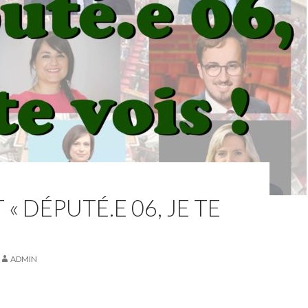
 « DÉPUTÉ.E 06, JE TE
ADMIN