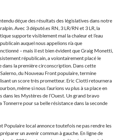
ntendu déçue des résultats des législatives dans notre
lpin. Avec 3 député.es RN, 3 LR/RN et 3 LR, la
tique supporte visiblement mal la chaleur et l’eau
républicain auquel nous appelions n’a que
tionné – mais il est bien évident que Graig Monetti,
ésistement républicain, a volontairement placé le
 dans la première circonscription. Dans cette
r Salerno, du Nouveau Front populaire, termine
isant un score très prometteur. Eric Ciotti retournera
ourbon, même si nous l’aurions vu plus à sa place en
s dans les Mystères de l’Ouest. Un grand bravo
a Tonnerre pour sa belle résistance dans la seconde
 Populaire local annonce toutefois ne pas rendre les
 préparer un avenir commun à gauche. En ligne de