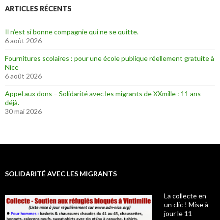
ARTICLES RÉCENTS
Il n’est si bonne compagnie qui ne se quitte.
6 août 2026
Fournitures scolaires : pour une école publique réellement gratuite à
Nice
6 août 2026
Appel aux dons – Solidarité avec les migrants de XXmille : 11 ans
déjà.
30 mai 2026
SOLIDARITÉ AVEC LES MIGRANTS
La collecte en
un clic ! Mise à
jour le 11