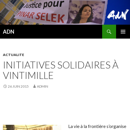
Recherche
ADN
ALLER
MENU
AU
PRINCI
CONTENU
ACTUALITE
INITIATIVES SOLIDAIRES À
VINTIMILLE
26 JUIN 2015
ADMIN
La vie à la frontière s’organise