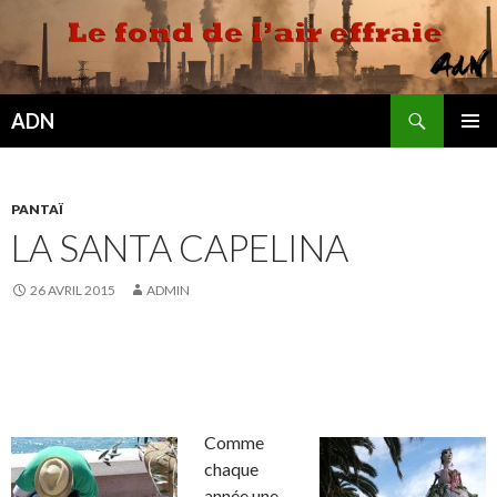
Recherche
ADN
ALLER
MENU
AU
PRINCI
CONTENU
PANTAÏ
LA SANTA CAPELINA
26 AVRIL 2015
ADMIN
Comme
chaque
année une