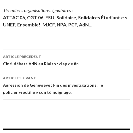
Premières organisations signataires :
ATTAC 06, CGT 06, FSU, Solidaire, Solidaires Étudiant.e.s,
UNEF,
Ensemble!, MJCF, NPA, PCF, AdN…
ARTICLE PRÉCÉDENT
Navigation
Ciné-débats AdN au Rialto : clap de fin.
des
ARTICLE SUIVANT
articles
Agression de Geneviève : Fin des investigations : le
policier »rectifie » son témoignage.