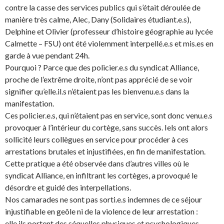
contre la casse des services publics qui s’était déroulée de
manière très calme, Alec, Dany (Solidaires étudiant.e.s),
Delphine et Olivier (professeur d’histoire géographie au lycée
Calmette – FSU) ont été violemment interpellé.e.s et mis.es en
garde à vue pendant 24h.
Pourquoi ? Parce que des policier.e.s du syndicat Alliance,
proche de l’extrême droite, n’ont pas apprécié de se voir
signifier qu’elle.il.s n’étaient pas les bienvenu.e.s dans la
manifestation.
Ces policier.e.s, qui n’étaient pas en service, sont donc venu.e.s
provoquer à l’intérieur du cortège, sans succès. Iels ont alors
sollicité leurs collègues en service pour procéder à ces
arrestations brutales et injustifiées, en fin de manifestation.
Cette pratique a été observée dans d’autres villes où le
syndicat Alliance, en infiltrant les cortèges, a provoqué le
désordre et guidé des interpellations.
Nos camarades ne sont pas sorti.e.s indemnes de ce séjour
injustifiable en geôle ni de la violence de leur arrestation :
elle.ils portent des séquelles physiques et psychologiques