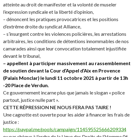
atteinte au droit de manifester et la volonté de museler
l’expression syndicale et la liberté d’opinion,
– dénoncent les pratiques provocatrices et les positions
d’extrême droite du syndicat Alliance,
– s’insurgent contre les violences policières, les arrestations
arbitraires, les conditions de détentions innommables de nos
camarades ainsi que leur convocation totalement injustifiée
devant le tribunal,
– appellent à participer massivement au rassemblement
de soutien devant la Cour d’Appel d’Aix en Provence
(Palais Monclar) le lundi 11 octobre 2021 à partir de 13h
-20 Place de Verdun.
Ce gouvernement incarne plus que jamais le slogan « police
partout, justice nulle part ».
CETTE RÉPRESSION NE NOUS FERA PAS TAIRE !
Une cagnotte est ouverte pour les aider à financer les frais de
justice :
https://paypal.me/pools/campaign/114595525666209334
ou par chèque à l’ordre de la Ligue des Droits de l’Homme 06,