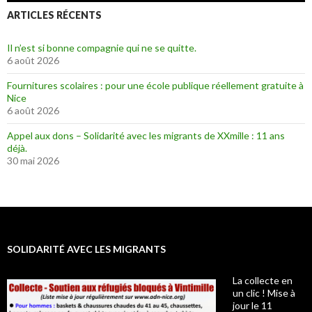
ARTICLES RÉCENTS
Il n’est si bonne compagnie qui ne se quitte.
6 août 2026
Fournitures scolaires : pour une école publique réellement gratuite à
Nice
6 août 2026
Appel aux dons – Solidarité avec les migrants de XXmille : 11 ans
déjà.
30 mai 2026
SOLIDARITÉ AVEC LES MIGRANTS
La collecte en
un clic ! Mise à
jour le 11