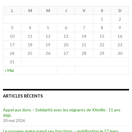
L
M
M
J
V
S
D
1
2
3
4
5
6
7
8
9
10
11
12
13
14
15
16
17
18
19
20
21
22
23
24
25
26
27
28
29
30
31
« Mai
ARTICLES RÉCENTS
Appel aux dons – Solidarité avec les migrants de XXmille : 11 ans
déjà.
30 mai 2026
Le nouveau maire prend ses fonctions – mobilisation le 27 mars.