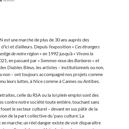
ADMIN
AdN est une marche de plus de 30 ans auprès des
d’ici et d’ailleurs. Depuis l’exposition «
Ces étrangers
restige de notre région
» en 1992 jusqu’à «
Vivons la
021, en passant par «
Sommes-nous des Barbares
» et
 des Diables Bleus, les artistes – institutionnels ou non,
ou non – ont toujours accompagné nos projets comme
nu leurs luttes, à Nice comme à Cannes ou Antibes.
traites, celle du RSA ou la loi plein emploi sont des
es contre notre société toute entière, touchant sans
 fouet le secteur culturel – devant en sus pâtir de la
on de la part collective du ‘pass culture’. La
t en marche, un réel danger existe de voir disparaître