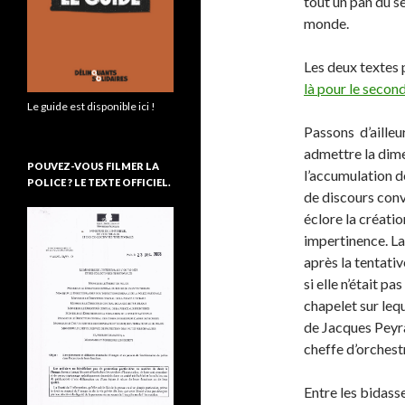
tout un pan du s
monde.
Les deux textes 
là pour le secon
Le guide est disponible ici !
Passons d’ailleur
admettre la dime
POUVEZ-VOUS FILMER LA
l’accumulation d
POLICE ? LE TEXTE OFFICIEL.
de discours conv
éclore la créatio
impertinence. La
après la tentativ
si elle n’était 
chapelet sur lequ
de Jacques Peyra
cheffe d’orchest
Entre les bidasse