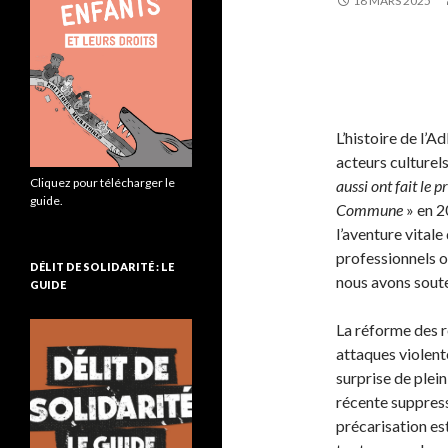
18 MARS 2025
L’histoire de l’
acteurs culturels 
Cliquez pour télécharger le
aussi ont fait le p
guide.
Commune
» en 2
l’aventure vitale
professionnels 
DÉLIT DE SOLIDARITÉ : LE
nous avons soute
GUIDE
La réforme des re
attaques violent
surprise de plein
récente suppressi
précarisation es