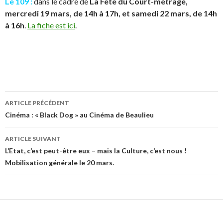
Le 109 :
dans le cadre de
La Fête du Court-métrage,
mercredi 19 mars, de 14h à 17h, et samedi 22 mars, de 14h
à 16h
.
La fiche est ici
.
ARTICLE PRÉCÉDENT
Navigation
Cinéma : « Black Dog » au Cinéma de Beaulieu
des
ARTICLE SUIVANT
articles
L’Etat, c’est peut-être eux – mais la Culture, c’est nous !
Mobilisation générale le 20 mars.