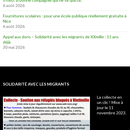
Il n’est si bonne compagnie qui ne se quitte.
6 août 2026
Fournitures scolaires : pour une école publique réellement gratuite à
Nice
6 août 2026
Appel aux dons – Solidarité avec les migrants de XXmille : 11 ans
déjà.
30 mai 2026
SOLIDARITÉ AVEC LES MIGRANTS
La collecte en
un clic ! Mise à
jour le 11
novembre 2023.