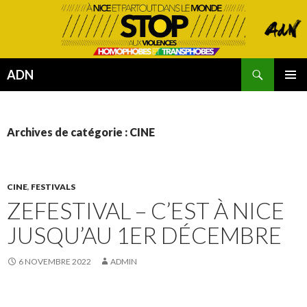
Recherche
ADN
ALLER
MENU
AU
PRINCI
CONTENU
Archives de catégorie : CINE
CINE
,
FESTIVALS
ZEFESTIVAL – C’EST À NICE
JUSQU’AU 1ER DÉCEMBRE
6 NOVEMBRE 2022
ADMIN