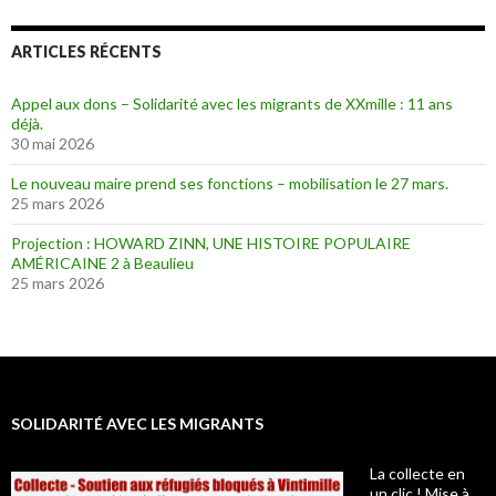
ARTICLES RÉCENTS
Appel aux dons – Solidarité avec les migrants de XXmille : 11 ans
déjà.
30 mai 2026
Le nouveau maire prend ses fonctions – mobilisation le 27 mars.
25 mars 2026
Projection : HOWARD ZINN, UNE HISTOIRE POPULAIRE
AMÉRICAINE 2 à Beaulieu
25 mars 2026
SOLIDARITÉ AVEC LES MIGRANTS
La collecte en
un clic ! Mise à